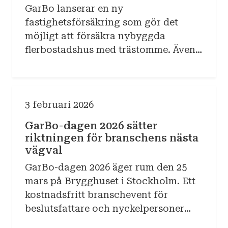
GarBo lanserar en ny
fastighetsförsäkring som gör det
möjligt att försäkra nybyggda
flerbostadshus med trästomme. Även
modulbyggda hus omfattas.
3 februari 2026
GarBo-dagen 2026 sätter
riktningen för branschens nästa
vägval
GarBo-dagen 2026 äger rum den 25
mars på Brygghuset i Stockholm. Ett
kostnadsfritt branschevent för
beslutsfattare och nyckelpersoner
inom bostadsutveckling, småhus och