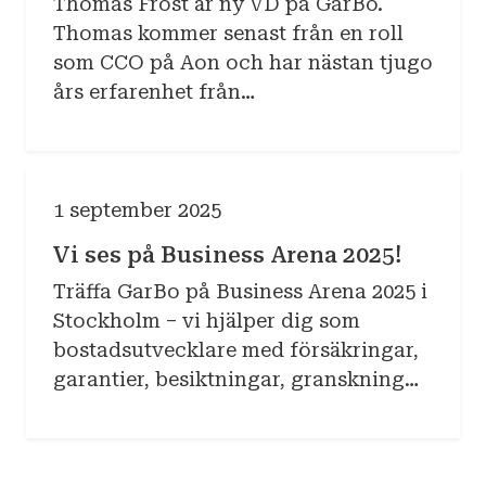
Thomas Frost är ny VD på GarBo.
Thomas kommer senast från en roll
som CCO på Aon och har nästan tjugo
års erfarenhet från
försäkringsbranschen. Thomas Frost
tillträdde sin nya tjänst på GarBo den
16 september 2025.
1 september 2025
Vi ses på Business Arena 2025!
Träffa GarBo på Business Arena 2025 i
Stockholm – vi hjälper dig som
bostadsutvecklare med försäkringar,
garantier, besiktningar, granskning
och intyg för en trygg och säker
byggprocess.