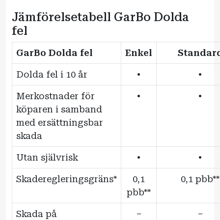
Jämförelsetabell GarBo Dolda
fel
GarBo Dolda fel
Enkel
Standar
Dolda fel i 10 år
•
•
Merkostnader för
•
•
köparen i samband
med ersättningsbar
skada
Utan självrisk
•
•
Skaderegleringsgräns*
0,1
0,1 pbb**
pbb**
Skada på
–
–