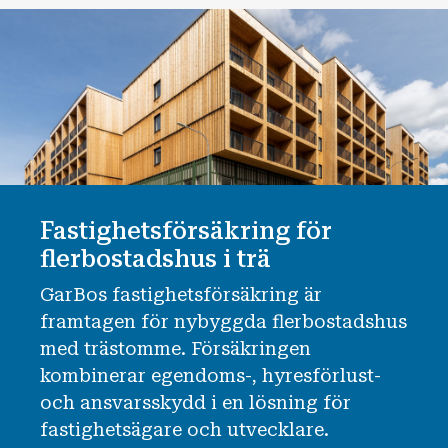
Fastighetsförsäkring för
flerbostadshus i trä
GarBos fastighetsförsäkring är
framtagen för nybyggda flerbostadshus
med trästomme. Försäkringen
kombinerar egendoms-, hyresförlust-
och ansvarsskydd i en lösning för
fastighetsägare och utvecklare.