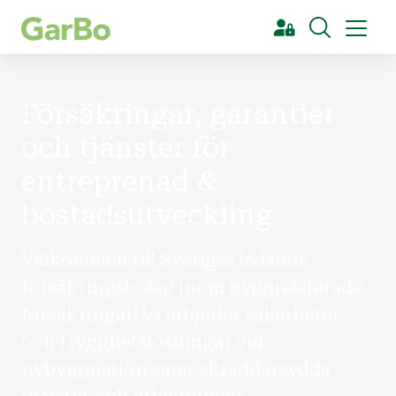
[Sök]
Försäkringar, garantier
och tjänster för
entreprenad &
bostadsutveckling
Välkommen till Sveriges ledande
försäkringsbolag inom byggrelaterade
försäkringar! Vi erbjuder säkerheter
och trygghetslösningar vid
nybyggnation samt skräddarsydda