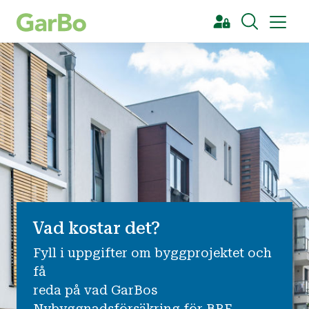
[Sök]
Vad kostar det?
Fyll i uppgifter om byggprojektet och
få
reda på vad GarBos
Nybyggnadsförsäkring för BRF