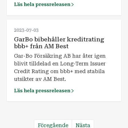
till slutkunder som även tecknar
Läs hela pressreleasen
färdigställande- och
nybyggnadsförsäkring vid sitt
husköp.
2023-07-03
GarBo bibehåller kreditrating
bbb+ från AM Best
Gar-Bo Försäkring AB har åter igen
blivit tilldelad en Long-Term Issuer
Credit Rating om bbb+ med stabila
utsikter av AM Best.
Läs hela pressreleasen
Föregående
Nästa