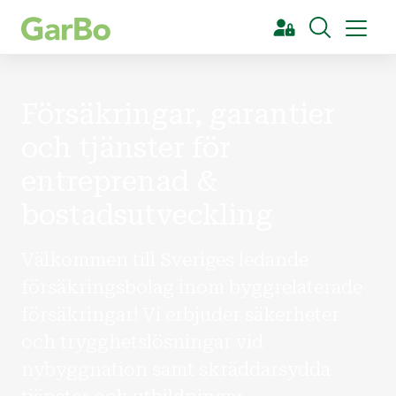
[Sök]
Försäkringar, garantier
och tjänster för
entreprenad &
bostadsutveckling
Välkommen till Sveriges ledande
försäkringsbolag inom byggrelaterade
försäkringar! Vi erbjuder säkerheter
och trygghetslösningar vid
nybyggnation samt skräddarsydda