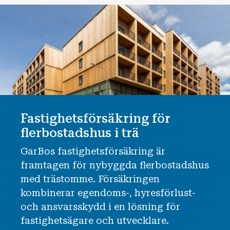
Fastighetsförsäkring för
flerbostadshus i trä
GarBos fastighetsförsäkring är
framtagen för nybyggda flerbostadshus
med trästomme. Försäkringen
kombinerar egendoms-, hyresförlust-
och ansvarsskydd i en lösning för
fastighetsägare och utvecklare.