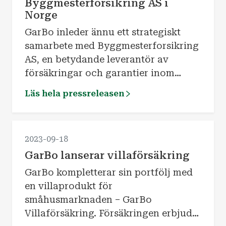
Byggmesterforsikring AS i
Norge
GarBo inleder ännu ett strategiskt
samarbete med Byggmesterforsikring
AS, en betydande leverantör av
försäkringar och garantier inom
byggbranschen i Norge. Detta
Läs hela pressreleasen
samarbete är en viktig del av GarBos
tillväxtstrategi för att stärka sin
närvaro i Norden. Samarbetet träder i
2023-09-18
kraft från och med 1 januari 2024.
GarBo lanserar villaförsäkring
GarBo kompletterar sin portfölj med
en villaprodukt för
småhusmarknaden – GarBo
Villaförsäkring. Försäkringen erbjuds