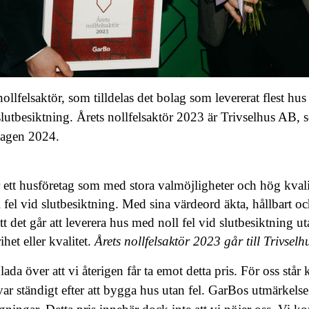
ollfelsaktör, som tilldelas det bolag som levererat flest hu
lutbesiktning. Årets nollfelsaktör 2023 är Trivselhus AB,
dagen 2024.
r ett husföretag som med stora valmöjligheter och hög kvali
l fel vid slutbesiktning. Med sina värdeord äkta, hållbart o
tt det går att leverera hus med noll fel vid slutbesiktning ut
het eller kvalitet.
Årets nollfelsaktör 2023 går till Trivselh
lada över att vi återigen får ta emot detta pris. För oss stå
ävar ständigt efter att bygga hus utan fel. GarBos utmärkelse 