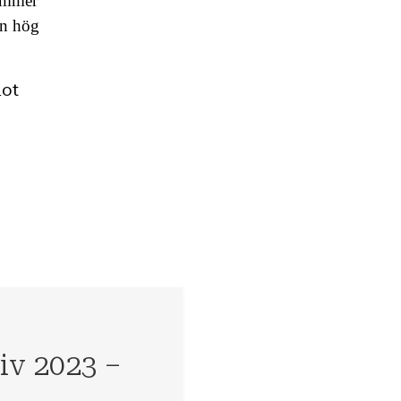
kommer
en hög
mot
tiv 2023 –