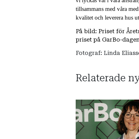
vi lyckas väl i våra ansträ
tillsammans med våra medar
kvalitet och leverera hus 
På bild: Priset för Åre
priset på GarBo-dagen
Fotograf: Linda Elias
Relaterade n