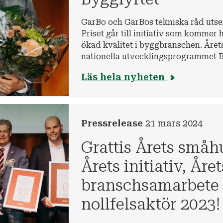
GarBo och GarBos tekniska råd utser 
Priset går till initiativ som kommer 
ökad kvalitet i byggbranschen. Årets 
nationella utvecklingsprogrammet B
programchef Kajsa Simu.
Läs hela nyheten
Pressrelease
21 mars 2024
Grattis Årets småh
Årets initiativ, Året
branschsamarbete 
nollfelsaktör 2023!