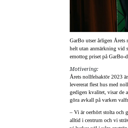
GarBo utser årligen Årets n
helt utan anmärkning vid s
emottog priset på GarBo-
Motivering:
Årets nollfelsaktör 2023 ä
levererat flest hus med nol
gedigen kvalitet, visar de a
göra avkall på varken valfri
– Vi är oerhört stolta och g
alltid i centrum och vi str