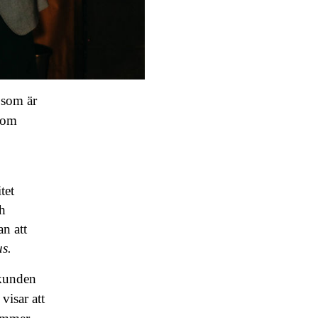
s som är
 som
tet
ch
an att
us.
r kunden
visar att