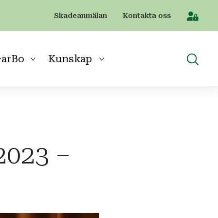
Skadeanmälan
Kontakta oss
[Sök]
arBo
Kunskap
 2023 –