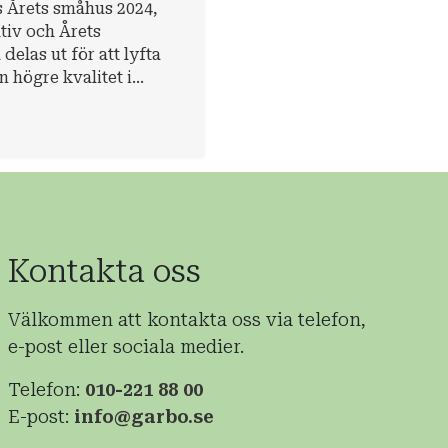
 Årets småhus 2024,
tiv och Årets
delas ut för att lyfta
en högre kvalitet i
n om att alla ska
de nu och i framtiden.
Kontakta oss
Välkommen att kontakta oss via telefon,
e-post eller sociala medier.
Telefon:
010-221 88 00
E-post:
info@garbo.se