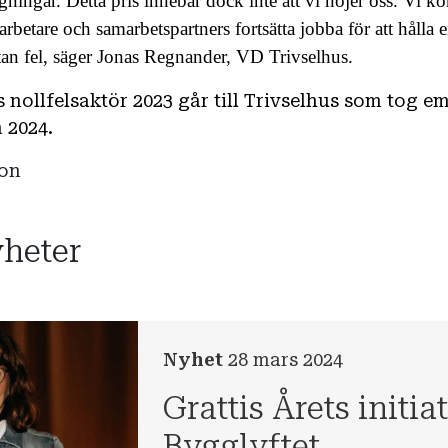
ngningar. Detta pris innebär dock inte att vi nöjer oss. Vi 
betare och samarbetspartners fortsätta jobba för att hålla 
utan fel, säger Jonas Regnander, VD Trivselhus.
ts nollfelsaktör 2023 går till Trivselhus som tog e
 2024.
son
yheter
Nyhet
28 mars 2024
Grattis Årets initia
Bygglyftet