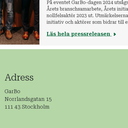
På eventet GarBo-dagen 2024 utsågs
Årets branschsamarbete, Årets initia
nollfelsaktör 2023 ut. Utmärkelserna 
initiativ och aktörer som bidrar till 
branschen, som en del i GarBos visio
Läs hela pressreleasen
kunna bygga, bo och leva tryggt, bå
Adress
GarBo
Norrlandsgatan 15
111 43 Stockholm