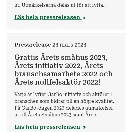
ut. Utmärkelserna delas ut för att lyfta
initiativ och aktörer som bidrar till en högre
Läs hela pressreleasen
kvalitet i branschen, som en del i GarBos
vision om att alla ska kunna bygga, bo och
leva tryggt, både nu och i framtiden.
Pressrelease
23 mars 2023
Grattis Årets småhus 2023,
Årets initiativ 2022, Årets
branschsamarbete 2022 och
Årets nollfelsaktör 2022!
Varje år lyfter GarBo initiativ och aktörer i
branschen som bidrar till en högre kvalitet.
På GarBo-dagen 2023 delades utmärkelser
ut till Årets Småhus 2023 samt Årets
Nollfelsaktör, Årets Branschsamarbete och
Läs hela pressreleasen
Årets Initiativ 2022.