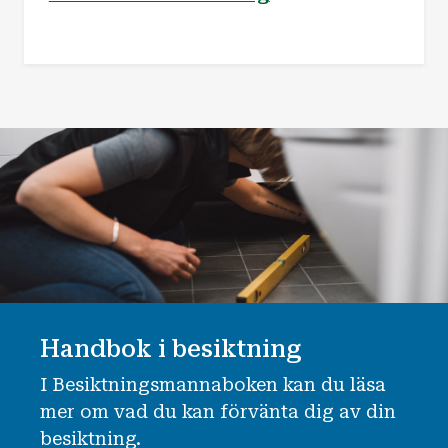
Handbok i besiktning
I Besiktningsmannaboken kan du läsa
mer om vad du kan förvänta dig av din
besiktning.