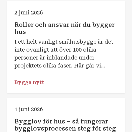
2 juni 2026
Roller och ansvar när du bygger
hus
I ett helt vanligt småhusbygge är det
inte ovanligt att över 100 olika
personer är inblandade under
projektets olika faser. Här går vi
igenom de viktigaste rollerna och
vilka ansvarsområden de har.
Bygga nytt
1 juni 2026
Bygglov för hus – så fungerar
bygglovsprocessen steg för steg