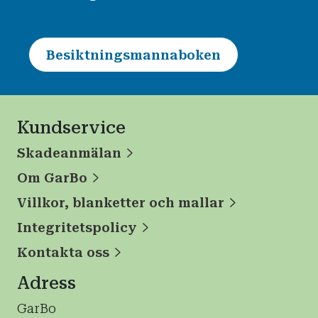
Besiktningsmannaboken
Kundservice
Skadeanmälan
Om GarBo
Villkor, blanketter och mallar
Integritetspolicy
Kontakta oss
Adress
GarBo