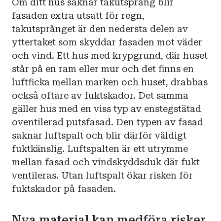
Om ditt hus saknar takutsprång blir
fasaden extra utsatt för regn,
takutsprånget är den nedersta delen av
yttertaket som skyddar fasaden mot väder
och vind. Ett hus med krypgrund, där huset
står på en ram eller mur och det finns en
luftficka mellan marken och huset, drabbas
också oftare av fuktskador. Det samma
gäller hus med en viss typ av enstegstätad
oventilerad putsfasad. Den typen av fasad
saknar luftspalt och blir därför väldigt
fuktkänslig. Luftspalten är ett utrymme
mellan fasad och vindskyddsduk där fukt
ventileras. Utan luftspalt ökar risken för
fuktskador på fasaden.
Nya material kan medföra risker