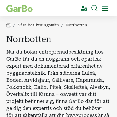
[Sök]
Våra besiktningsmän
Norrbotten
Norrbotten
När du bokar entreprenadbesiktning hos
GarBo får du en noggrann och opartisk
expert med dokumenterad erfarenhet av
byggnadsteknik. Från städerna Luleå,
Boden, Arvidsjaur, Gällivare, Haparanda,
Jokkmokk, Kalix, Piteå, Skellefteå, Älvsbyn,
Överkalix till Kiruna – oavsett var ditt
projekt befinner sig, finns GarBo där för att
ge dig den expertis och stöd du behöver
för att säkerställa att din byggprocess är så