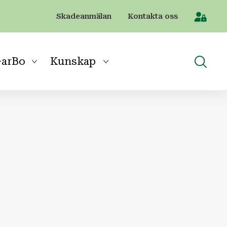
Skadeanmälan
Kontakta oss
[Sök]
arBo
Kunskap