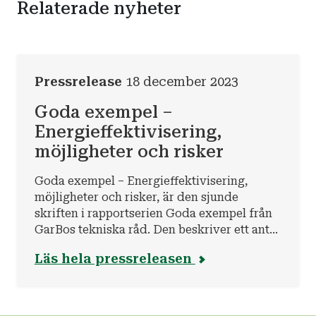
Relaterade nyheter
Pressrelease
18 december 2023
Goda exempel –
Energieffektivisering,
möjligheter och risker
Goda exempel – Energieffektivisering,
möjligheter och risker, är den sjunde
skriften i rapportserien Goda exempel från
GarBos tekniska råd. Den beskriver ett antal
möjligheter och risker med
Läs hela pressreleasen
energieffektivisering med hjälp av ett antal
exempel. Med rätt åtgärder kan
energieffektiviserande åtgärder hjälpa till
att uppfylla viktiga klimat- och miljömål