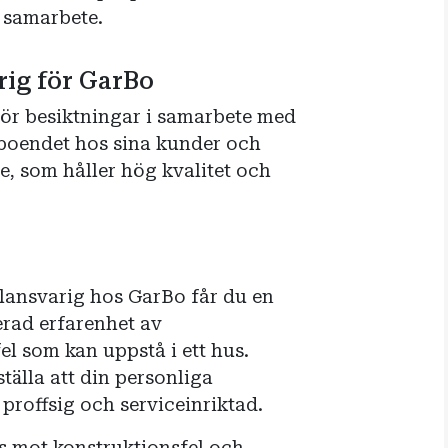
t samarbete.
ig för GarBo
ör besiktningar i samarbete med
 boendet hos sina kunder och
e, som håller hög kvalitet och
llansvarig hos GarBo får du en
rad erfarenhet av
 som kan uppstå i ett hus.
tälla att din personliga
proffsig och serviceinriktad.
 mot konstruktionsfel och