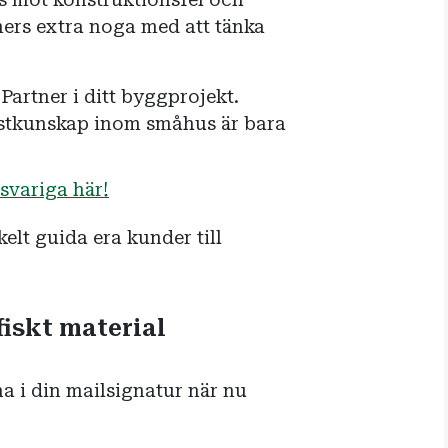
tners extra noga med att tänka
Partner i ditt byggprojekt.
listkunskap inom småhus är bara
nsvariga här!
elt guida era kunder till
iskt material
a i din mailsignatur när nu