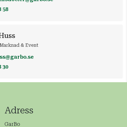
8 58
 Huss
 Marknad & Event
uss@garbo.se
8 30
Adress
GarBo