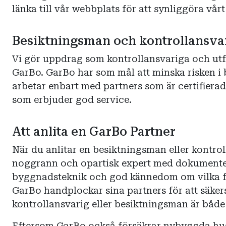
länka till vår webbplats för att synliggöra vår
Besiktningsman och kontrollansvar
Vi gör uppdrag som kontrollansvariga och utf
GarBo. GarBo har som mål att minska risken i
arbetar enbart med partners som är certifierad
som erbjuder god service.
Att anlita en GarBo Partner
När du anlitar en besiktningsman eller kontro
noggrann och opartisk expert med dokumente
byggnadsteknik och god kännedom om vilka fel
GarBo handplockar sina partners för att säkers
kontrollansvarig eller besiktningsman är både 
Eftersom GarBo också försäkrar nybyggda hus