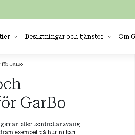
tier
Besiktningar och tjänster
Om G
 för GarBo
och
för GarBo
ingsman eller kontrollansvarig
t fram exempel på hur ni kan