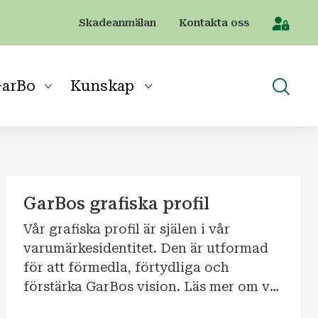
Skadeanmälan
Kontakta oss
[Sök]
arBo
Kunskap
GarBos grafiska profil
Vår grafiska profil är själen i vår
varumärkesidentitet. Den är utformad
för att förmedla, förtydliga och
förstärka GarBos vision. Läs mer om vår
grafiska profil här.