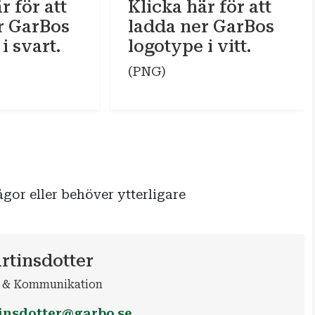
r för att
Klicka här för att
r GarBos
ladda ner GarBos
i svart.
logotype i vitt.
(PNG)
ågor eller behöver ytterligare
rtinsdotter
 & Kommunikation
tinsdotter@garbo.se