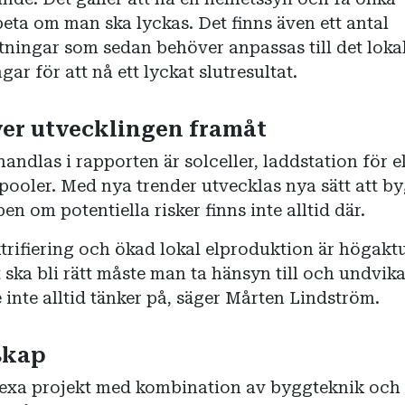
beta om man ska lyckas. Det finns även ett antal
tningar som sedan behöver anpassas till det loka
gar för att nå ett lyckat slutresultat.
ver utvecklingen framåt
ndlas i rapporten är solceller, laddstation för e
pooler. Med nya trender utvecklas nya sätt att b
n om potentiella risker finns inte alltid där.
trifiering och ökad lokal elproduktion är högakt
t ska bli rätt måste man ta hänsyn till och undvika
inte alltid tänker på, säger Mårten Lindström.
skap
xa projekt med kombination av byggteknik och