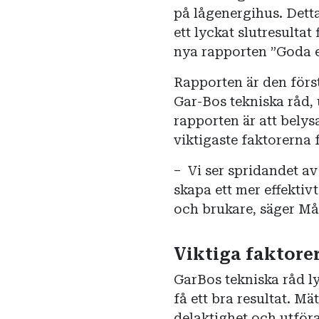
på lågenergihus. Dett
ett lyckat slutresultat
nya rapporten ”Goda e
Rapporten är den först
Gar-Bos tekniska råd,
rapporten är att bely
viktigaste faktorerna 
– Vi ser spridandet av
skapa ett mer effekti
och brukare, säger Må
Viktiga faktore
GarBos tekniska råd l
få ett bra resultat. M
delaktighet och utföra