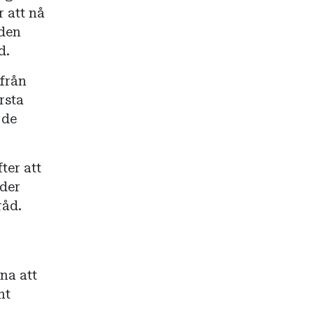
 att nå
 den
d.
 från
rsta
 de
ter att
nder
råd.
na att
mt