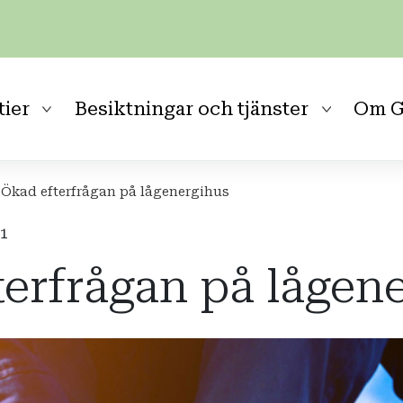
tier
Besiktningar och tjänster
Om G
Ökad efterfrågan på lågenergihus
21
erfrågan på lågen