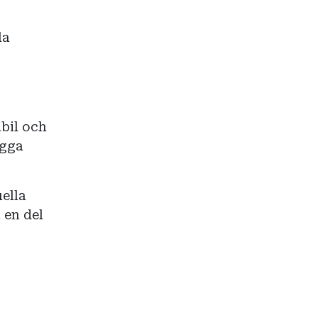
la
lbil och
ygga
uella
 en del