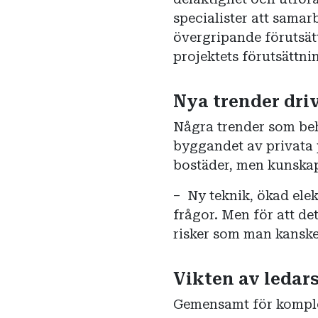
specialister att samar
övergripande förutsät
projektets förutsättnin
Nya trender dri
Några trender som beha
byggandet av privata 
bostäder, men kunskape
– Ny teknik, ökad elek
frågor. Men för att de
risker som man kanske 
Vikten av ledar
Gemensamt för komple