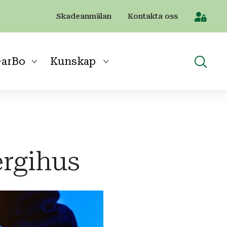
Skadeanmälan
Kontakta oss
[Sök]
arBo
Kunskap
ergihus