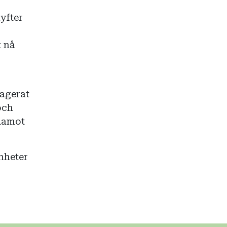
yfter
t nå
gagerat
och
edamot
nheter