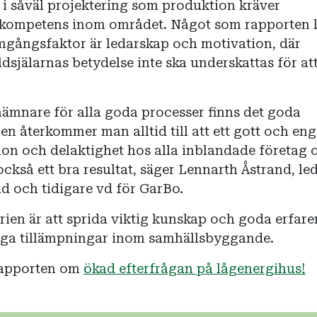
de i såväl projektering som produktion kräver
 kompetens inom området. Något som rapporten l
mgångsfaktor är ledarskap och motivation, där
dsjälarnas betydelse inte ska underskattas för at
mnare för alla goda processer finns det goda
n återkommer man alltid till att ett gott och en
ion och delaktighet hos alla inblandade företag 
ckså ett bra resultat, säger Lennarth Åstrand, l
åd och tidigare vd för GarBo.
ien är att sprida viktig kunskap och goda erfare
tiga tillämpningar inom samhällsbyggande.
 rapporten om
ökad efterfrågan på lågenergihus!