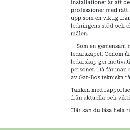
installationer är att 
professioner med rätt
upp som en viktig fra
ledningens stöd och el
målen.
– Som en gemensam nä
ledarskapet. Genom åre
ledarskap ger motivat
personer. Då får man o
av Gar-Bos tekniska r
Tanken med rapportser
från aktuella och vik
Här kan du läsa hela