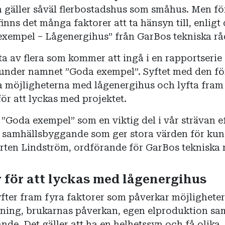
a gäller såväl flerbostadshus som småhus. Men för
 finns det många faktorer att ta hänsyn till, enligt
xempel – Lågenergihus” från GarBos tekniska rå
a av flera som kommer att ingå i en rapportserie
 under namnet ”Goda exempel”. Syftet med den fö
sa möjligheterna med lågenergihus och lyfta fram
för att lyckas med projektet.
 ”Goda exempel” som en viktig del i vår strävan ef
vt samhällsbyggande som ger stora värden för ku
rten Lindström, ordförande för GarBos tekniska 
r för att lyckas med
lågenergihus
yfter fram fyra faktorer som påverkar möjligheter
ätning, brukarnas påverkan, egen elproduktion sa
nde. Det gäller att ha en helhetssyn och få olika