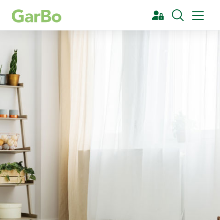
[Sök]