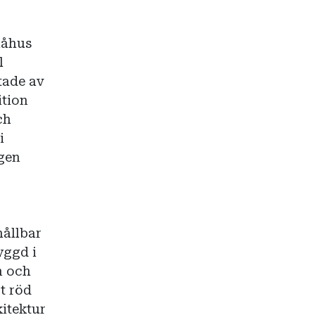
måhus
l
tade av
ition
ch
i
gen
hållbar
yggd i
n och
t röd
kitektur