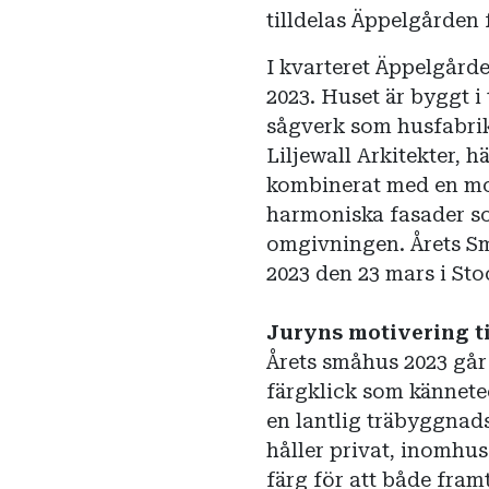
tilldelas Äppelgården
I kvarteret Äppelgårde
2023. Huset är byggt i
sågverk som husfabrik
Liljewall Arkitekter, 
kombinerat med en mod
harmoniska fasader so
omgivningen. Årets S
2023 den 23 mars i St
Juryns motivering ti
Årets småhus 2023 går
färgklick som kännete
en lantlig träbyggnad
håller privat, inomhu
färg för att både framt