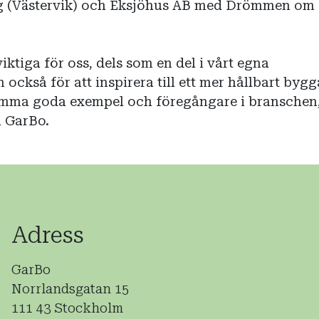
erg (Västervik) och Eksjöhus AB med Drömmen om
iktiga för oss, dels som en del i vårt egna
 också för att inspirera till ett mer hållbart byg
ma goda exempel och föregångare i branschen,
å GarBo.
Adress
GarBo
Norrlandsgatan 15
111 43 Stockholm