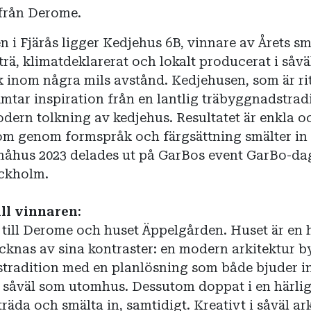
 från Derome.
n i Fjärås ligger Kedjehus 6B, vinnare av Årets s
 trä, klimatdeklarerat och lokalt producerat i såvä
 inom några mils avstånd. Kedjehusen, som är ri
hämtar inspiration från en lantlig träbyggnadstrad
ern tolkning av kedjehus. Resultatet är enkla o
m genom formspråk och färgsättning smälter in 
måhus 2023 delades ut på GarBos event GarBo-da
ockholm.
ll vinnaren:
 till Derome och huset Äppelgården. Huset är en 
cknas av sina kontraster: en modern arkitektur b
stradition med en planlösning som både bjuder i
s såväl som utomhus. Dessutom doppat i en härlig
räda och smälta in, samtidigt. Kreativt i såväl ar