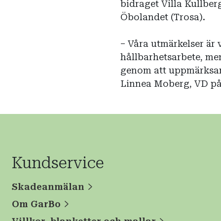
bidraget Villa Kullb
Öbolandet (Trosa).
– Våra utmärkelser är v
hållbarhetsarbete, men
genom att uppmärksam
Linnea Moberg, VD p
Kundservice
Skadeanmälan
Om GarBo