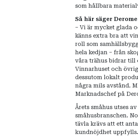
som hållbara material
Så här säger Derome
– Vi är mycket glada o
känns extra bra att vin
roll som samhällsbygga
hela kedjan – från skog 
våra trähus bidrar ti
Vinnarhuset och övrig
dessutom lokalt produ
några mils avstånd. Me
Marknadschef på Der
Årets småhus utses av
småhusbranschen. Nom
tävla krävs att ett ant
kundnöjdhet uppfylls. 