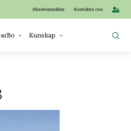
Skadeanmälan
Kontakta oss
[Sök]
arBo
Kunskap
3