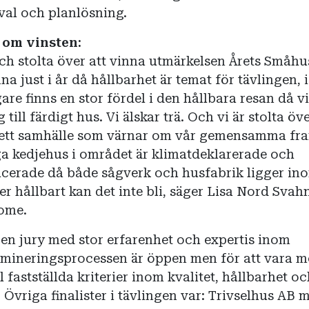
val och planlösning.
 om vinsten:
ch stolta över att vinna utmärkelsen Årets Småhu
na just i år då hållbarhet är temat för tävlingen, i
re finns en stor fördel i den hållbara resan då vi
till färdigt hus. Vi älskar trä. Och vi är stolta öve
ll ett samhälle som värnar om vår gemensamma fra
a kedjehus i området är klimatdeklarerade och
cerade då både sågverk och husfabrik ligger in
r hållbart kan det inte bli, säger Lisa Nord Svahn
ome.
 en jury med stor erfarenhet och expertis inom
ineringsprocessen är öppen men för att vara m
al fastställda kriterier inom kvalitet, hållbarhet o
Övriga finalister i tävlingen var: Trivselhus AB 