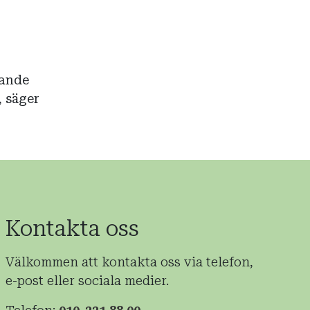
gande
 säger
Kontakta oss
Välkommen att kontakta oss via telefon,
e-post eller sociala medier.