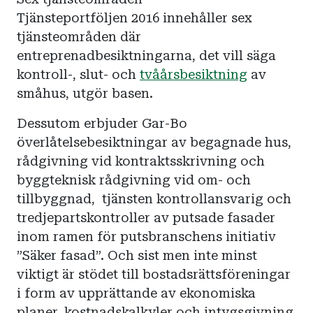
Tjänsteportföljen 2016 innehåller sex
tjänsteområden där
entreprenadbesiktningarna, det vill säga
kontroll-, slut- och
tvåårsbesiktning
av
småhus, utgör basen.
Dessutom erbjuder Gar-Bo
överlåtelsebesiktningar av begagnade hus,
rådgivning vid kontraktsskrivning och
byggteknisk rådgivning vid om- och
tillbyggnad, tjänsten kontrollansvarig och
tredjepartskontroller av putsade fasader
inom ramen för putsbranschens initiativ
”Säker fasad”. Och sist men inte minst
viktigt är stödet till bostadsrättsföreningar
i form av upprättande av ekonomiska
planer, kostnadskalkyler och intygsgivning.