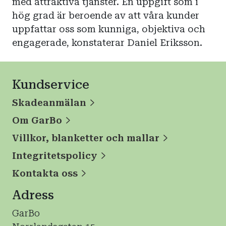
med attraktiva tjänster. En uppgift som i
hög grad är beroende av att våra kunder
uppfattar oss som kunniga, objektiva och
engagerade, konstaterar Daniel Eriksson.
Kundservice
Skadeanmälan
Om GarBo
Villkor, blanketter och mallar
Integritetspolicy
Kontakta oss
Adress
GarBo