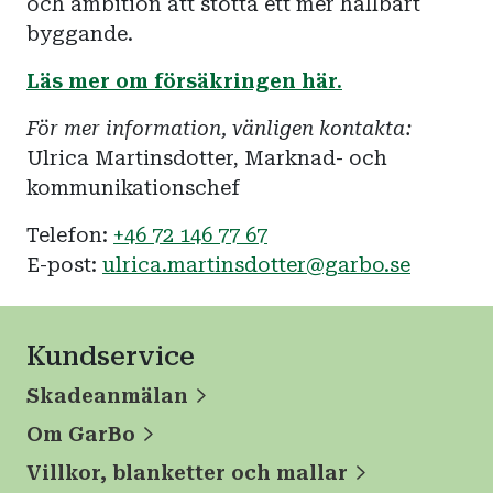
och ambition att stötta ett mer hållbart
byggande.
Läs mer om försäkringen
här.
För mer information, vänligen kontakta:
Ulrica Martinsdotter, Marknad- och
kommunikationschef
Telefon:
+46 72 146 77 67
E-post:
ulrica.martinsdotter@garbo.se
Kundservice
Skadeanmälan
Om GarBo
Villkor, blanketter och mallar