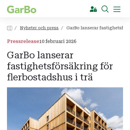
[Sök]
Nyheter och press
GarBo lanserar fastighetsförsä
Pressrelease
10 februari 2026
GarBo lanserar
fastighetsförsäkring för
flerbostadshus i trä