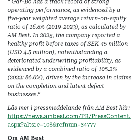
”
Gar-Bo has a track record of strong
operating performance, as evidenced by a
five-year weighted average return-on-equity
ratio of 16.8% (2019-2023), as calculated by
AM Best. In 2023, the company reported a
healthy profit before taxes of SEK 45 million
(USD 4.5 million), notwithstanding a
deteriorated underwriting profitability, as
evidenced by a combined ratio of 105.2%
(2022: 86.6%), driven by the increase in claims
on the completion and latent defect
businesses.”
Läs mer i pressmeddelande från AM Best här:
https://news.ambest.com/PR/PressContent.
aspx?altsrc=108&refnum=34777
Om AM Best