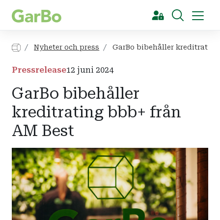
[Sök]
Nyheter och press
GarBo bibehåller kreditratin
Pressrelease
12 juni 2024
GarBo bibehåller
kreditrating bbb+ från
AM Best