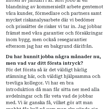
mitten av januari i år. Mitt jobb är en
blandning av kommersiellt arbete gentemot
våra kunder, förmedlare och partners samt
mycket riskanalysarbete där vi bedömer
och prissätter de risker vi tar in. Jag jobbar
främst med våra garantier och försäkringar
inom bygg, men också resegarantier
eftersom jag har en bakgrund därifrån.
Du har hunnit jobba några månader nu,
men vad var ditt första intryck?
För det första så är det väldigt härlig
stämning här, och väldigt hjälpsamma och
trevliga kollegor. Vi har en bra
introduktion då man får sitta ner med alla
avdelningar och får veta vad de jobbar
med. Vi är ganska få, vilket gör att man