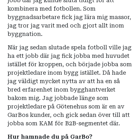
jobb där jag kunde sluta tidigt för att
kombinera med fotbollen. Som
byggnadsarbetare fick jag lära mig massor,
jag tror jag varit med och gjort allt inom
byggnation.
När jag sedan slutade spela fotboll ville jag
ha ett jobb där jag fick jobba med huvudet
istället för kroppen, och började jobba som
projektledare inom bygg istället. Då hade
jag väldigt mycket nytta av att ha en så
bred erfarenhet inom bygghantverket
bakom mig. Jag jobbade länge som
projektledare på Götenehus som är en av
GarBos kunder, och gick sedan över till att
jobba som KAM för B2B-segmentet där.
Hur hamnade du på GarBo?