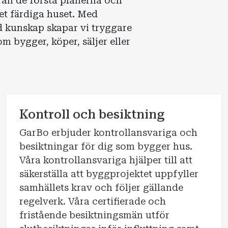
rån de första planerna och
 det färdiga huset. Med
ad kunskap skapar vi tryggare
m bygger, köper, säljer eller
Kontroll och besiktning
GarBo erbjuder kontrollansvariga och
besiktningar för dig som bygger hus.
Våra kontrollansvariga hjälper till att
säkerställa att byggprojektet uppfyller
samhällets krav och följer gällande
regelverk. Våra certifierade och
fristående besiktningsmän utför