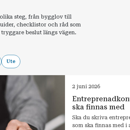
lika steg, från bygglov till
guider, checklistor och råd som
 tryggare beslut längs vägen.
Ute
2 juni 2026
Entreprenadkont
ska finnas med
Ska du skriva entrepr
som ska finnas med i 