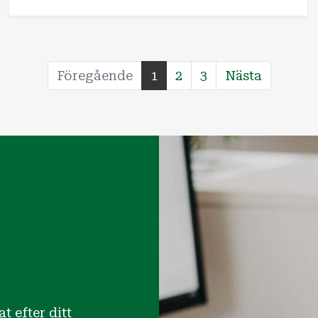
Föregående
1
2
3
Nästa
t efter ditt