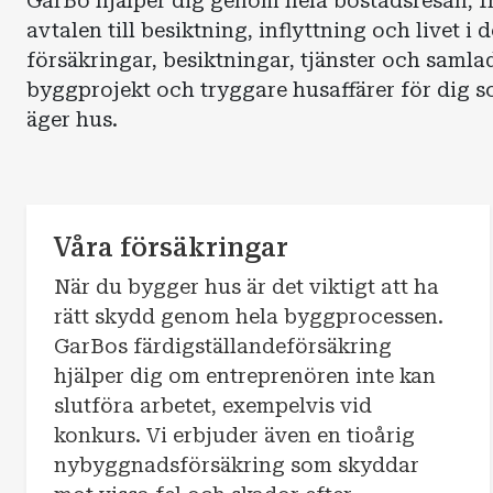
GarBo hjälper dig genom hela bostadsresan, f
avtalen till besiktning, inflyttning och livet i
försäkringar, besiktningar, tjänster och saml
byggprojekt och tryggare husaffärer för dig so
äger hus.
Våra försäkringar
När du bygger hus är det viktigt att ha
rätt skydd genom hela byggprocessen.
GarBos färdigställandeförsäkring
hjälper dig om entreprenören inte kan
slutföra arbetet, exempelvis vid
konkurs. Vi erbjuder även en tioårig
nybyggnadsförsäkring som skyddar