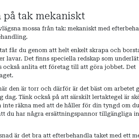
a på tak mekaniskt
 avlägsna mossa från tak: mekaniskt med efterbeh
ehandling.
tat får du genom att helt enkelt skrapa och borst
r lavar. Det finns speciella redskap som underlät
 också anlita ett företag till att göra jobbet. Det
aget.
när den är torr och därför är det bäst om arbetet g
g dag. Tänk också på att särskilt lertaktegel är sk
n inte räkna med att de håller för din tyngd om du
 att du har några ersättningspannor tillgängliga 
nad är det bra att efterbehandla taket med ett m