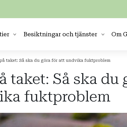
tier
Besiktningar och tjänster
Om G
å taket: Så ska du göra för att undvika fuktproblem
 taket: Så ska du 
vika fuktproblem