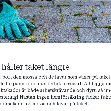
 håller taket längre
 bort den mossa och de lavar som växer på taket
de takpannor och undertak avsevärt. Att lägga om
uktskador är både arbetskrävande och dyrt, så un
nvestering! Nästan ingen hemförsäkring täcker fuk
r orsakade av mossa och lavar på taket.