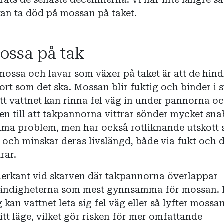
kan ta död på mossan på taket.
ossa på tak
mossa och lavar som växer på taket är att de hind
ort som det ska. Mossan blir fuktig och binder i s
att vattnet kan rinna fel väg in under pannorna oc
även till att takpannorna vittrar sönder mycket sn
mma problem, men har också rotliknande utskott
 och minskar deras livslängd, både via fukt och 
rar.
derkant vid skarven där takpannorna överlappar
tändigheterna som mest gynnsamma för mossan. 
g kan vattnet leta sig fel väg eller så lyfter mossa
tt läge, vilket gör risken för mer omfattande