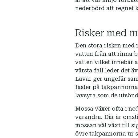
nederbörd att regnet 
Risker med m
Den stora risken med 
vatten från att rinna b
vatten vilket innebär 
värsta fall leder det 
Lavar ger ungefär sa
fäster på takpannorna
lavsyra som de utsönd
Mossa växer ofta i ne
varandra. Där är oms
mossan väl växt till si
övre takpannorna ur si