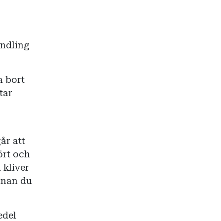
andling
a bort
tar
år att
ört och
 kliver
innan du
edel