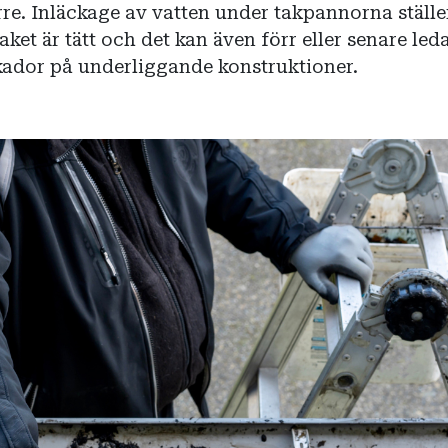
re. Inläckage av vatten under takpannorna ställe
ket är tätt och det kan även förr eller senare leda 
kador på underliggande konstruktioner.