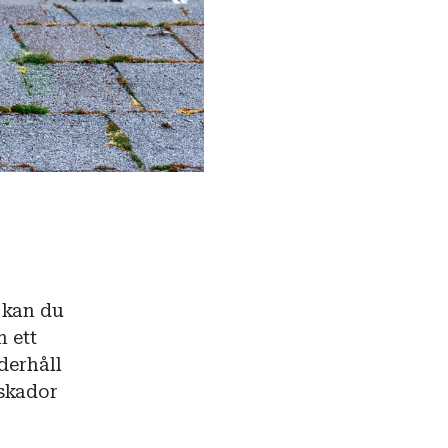
 kan du
 ett
derhåll
tskador