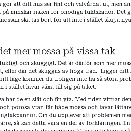
a gör att ditt hus ser fint och välvårdat ut, men ä
 på minskar risken för onödiga fuktskador. Det g
mossan ska tas bort för att inte i stället skapa ny
det mer mossa på vissa tak
 fuktigt och skuggigt. Det är därför som mer mos
t, eller där det skuggas av höga träd. Ligger ditt 
h fritt läge kommer du troligen inte ha så stora pr
 stället lavar växa till sig på taket.
 har de en slät och fin yta. Med tiden vittrar de
och porösa ytan får både mossa och lavar lättare
etongtakpannor. Om du upplever att problemen me
värre, så kan detta vara en del av förklaringen. E
trats de senaste decennierna. Vi har inte längre så