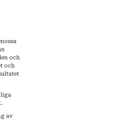
 mossa
an
 den och
et och
ultatet
liga
.
ng av