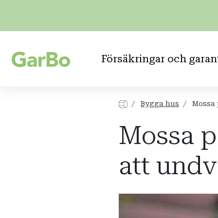
Försäkringar och garan
Bygga hus
Mossa p
Mossa på
att und