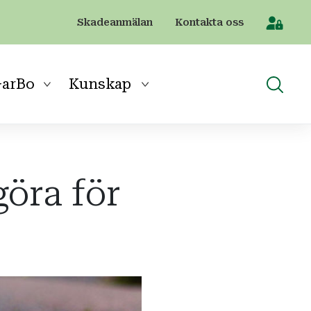
Skadeanmälan
Kontakta oss
[Sök]
arBo
Kunskap
göra för