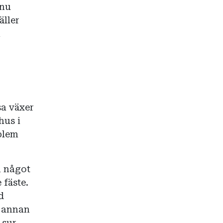
nnu
äller
a
sa växer
hus i
oblem
n något
 fäste.
d
n annan
 sur