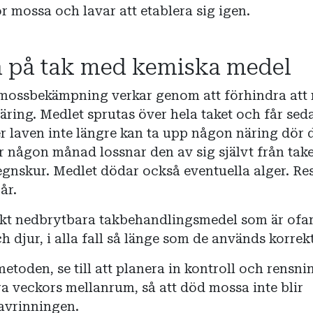
r mossa och lavar att etablera sig igen.
a på tak med kemiska medel
 mossbekämpning verkar genom att förhindra att
äring. Medlet sprutas över hela taket och får sed
er laven inte längre kan ta upp någon näring dör
r någon månad lossnar den av sig självt från tak
egnskur. Medlet dödar också eventuella alger. Res
år.
kt nedbrytbara takbehandlingsmedel som är ofar
 djur, i alla fall så länge som de används korrekt
etoden, se till att planera in kontroll och rensni
 veckors mellanrum, så att död mossa inte blir
avrinningen.