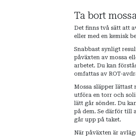
Ta bort moss
Det finns två sätt att
eller med en kemisk b
Snabbast synligt resul
påväxten av mossa elle
arbetet. Du kan förstås
omfattas av ROT-avdr
Mossa släpper lättast 
utföra en torr och soli
lätt går sönder. Du ka
på dem. Se därför till
går upp på taket.
När påväxten är avlägs