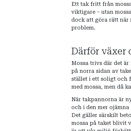
Ett tak fritt från moss
viktigare – utan mossa
dock att göra rätt när 
problem.
Därför växer 
Mossa trivs där det är
på norra sidan av take
stället i ett soligt oc
med mossa, men då kan i
När takpannorna är nya
och i den mer ojämna 
Det gäller särskilt b
mossa på taket blivit 
är att vår miljö förbät