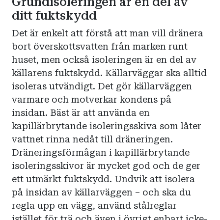
Grundisoleringen är en del av
ditt fuktskydd
Det är enkelt att förstå att man vill dränera
bort överskottsvatten från marken runt
huset, men också isoleringen är en del av
källarens fuktskydd. Källarväggar ska alltid
isoleras utvändigt. Det gör källarväggen
varmare och motverkar kondens på
insidan. Bäst är att använda en
kapillärbrytande isoleringsskiva som låter
vattnet rinna nedåt till dräneringen.
Dräneringsförmågan i kapillärbrytande
isoleringsskivor är mycket god och de ger
ett utmärkt fuktskydd. Undvik att isolera
på insidan av källarväggen – och ska du
regla upp en vägg, använd stålreglar
istället för trä och även i övrigt enbart icke-